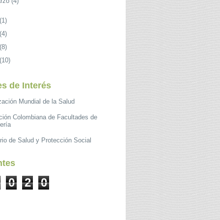
rzo
(4)
(1)
(4)
(8)
(10)
s de Interés
zación Mundial de la Salud
ción Colombiana de Facultades de
ería
rio de Salud y Protección Social
ntes
0
2
0