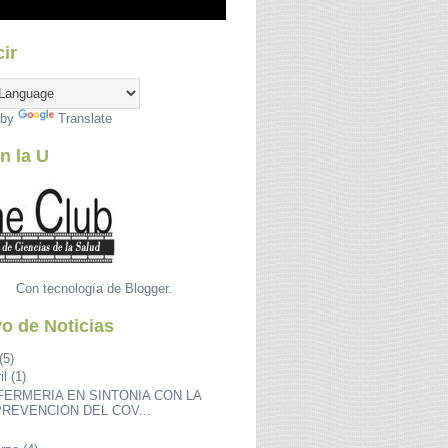
ir
 by
Translate
n la U
Con tecnología de
Blogger
.
o de Noticias
(5)
il
(1)
FERMERIA EN SINTONIA CON LA
PREVENCION DEL COV...