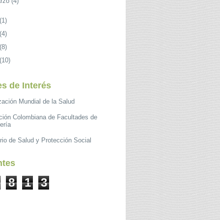
rzo
(4)
(1)
(4)
(8)
(10)
s de Interés
zación Mundial de la Salud
ción Colombiana de Facultades de
ería
rio de Salud y Protección Social
ntes
8
1
3