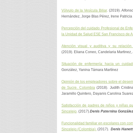
Vólvulo de la Vesícula Biliar
. (2019). Alfons
Hernández, Jorge Blas Pérez, Irene Patricia 
Percepción del cuidado Profesional de Enfer
la Unidad de Salud ESE San Francisco de As
Atención visual y auditiva y su relació
(2019). Eliana Coneo, Candelaria Martinez,
Situación de enfermería: hacia un cuidado
González, Yanina Támara Martínez
Opinión de los empleadores sobre el desem
de Sucre. Colombia
(2018). Judith Cristin
Jaramillo Quintero, Dayanis Carolina Suar
Satisfacción de padres de niños y niñas q
Sincelejo
. (2017).
Denis Paternina Gonzále
Funcionalidad familiar en escolares con com
Sincelejo (Colombia).
(2017).
Denis Hanett