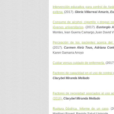
Intervención educativa para control de Ae
exitosa.
(2017).
Gloria Villarreal Amaris, 
Consumo de alcohol, cigarrillo y drogas c
jóvenes universitarios
. (2017).
Eustorgio 
Montes, Ivan Guerra Camargo,Juan David Vi
Percepción de los pacientes acerca del 
(2017).
Carmen Alviz Tous, Adriana Con
Karen Gamarra Arroyo
Cuidar versus cuidado de enfermería.
(2017)
Factores de capacidad en el uso de control
Clarybel Miranda Mellado
Factores de necesidad asociados al uso ad
(2016)
.
Clarybel Miranda Mellado
Ruptura Gástrica. Informe de un caso
. (
Martínez Royert. Revista Salud Uninorte.