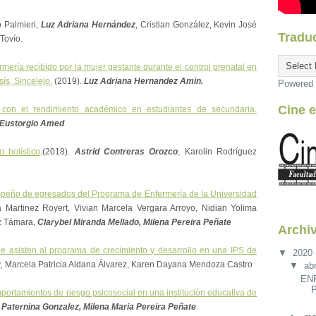
o Palmieri,
Luz Adriana Hernández
, Cristian González, Kevin José
Traduc
Tovío.
mería recibido por la mujer gestante durante el control prenatal en
ís, Sincelejo.
(2019).
Luz Adriana Hernandez Amin.
Powered
Cine e
n con el rendimiento académico en estudiantes de secundaria.
Eustorgio Amed
 holístico
.(2018).
Astrid Contreras Orozco
, Karolin Rodríguez
peño de egresados del Programa de Enfermería de la Universidad
a Martinez Royert, Vivian Marcela Vergara Arroyo, Nidian Yolima
ez Támara,
Clarybel Miranda Mellado, Milena Pereira Peñate
Archiv
ue asisten al programa de crecimiento y desarrollo en una IPS de
▼
2020
z
,
Marcela Patricia Aldana Álvarez, Karen Dayana Mendoza Castro
▼
abr
EN
portamientos de riesgo psicosocial en una institución educativa de
 Paternina Gonzalez, Milena Maria Pereira Peñate