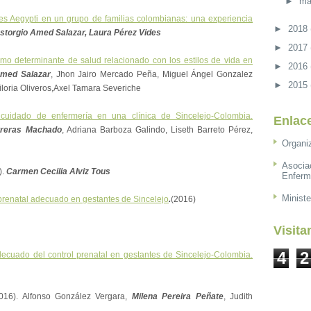
►
ma
des Aegypti en un grupo de familias colombianas: una experiencia
►
2018
Eustorgio Amed Salazar, Laura Pérez Vides
►
2017
omo determinante de salud relacionado con los estilos de vida en
►
2016
Amed Salazar
, Jhon Jairo Mercado Peña, Miguel Ángel Gonzalez
►
2015
loria Oliveros,Axel Tamara Severiche
cuidado de enfermería en una clínica de Sincelejo-Colombia.
Enlace
treras Machado
, Adriana Barboza Galindo, Liseth Barreto Pérez,
Organi
Asocia
.
Carmen Cecilia Alviz Tous
Enferm
Ministe
 prenatal adecuado en gestantes de Sincelejo
.
(2016)
Visita
4
2
ecuado del control prenatal en gestantes de Sincelejo-Colombia
.
2016). Alfonso González Vergara,
Milena Pereira Peñate
, Judith