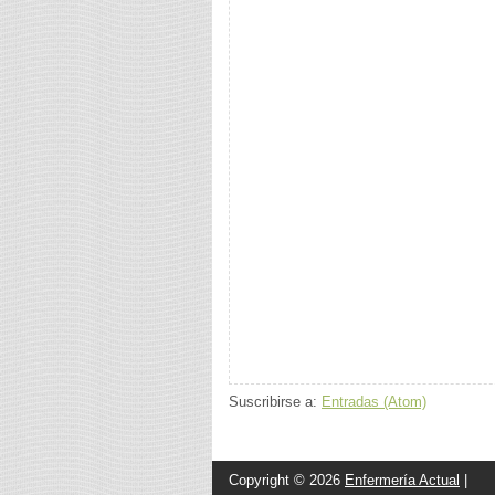
Suscribirse a:
Entradas (Atom)
Copyright ©
2026
Enfermería Actual
|