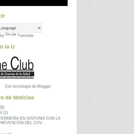
ir
 by
Translate
n la U
Con tecnología de
Blogger
.
o de Noticias
(5)
il
(1)
FERMERIA EN SINTONIA CON LA
PREVENCION DEL COV...